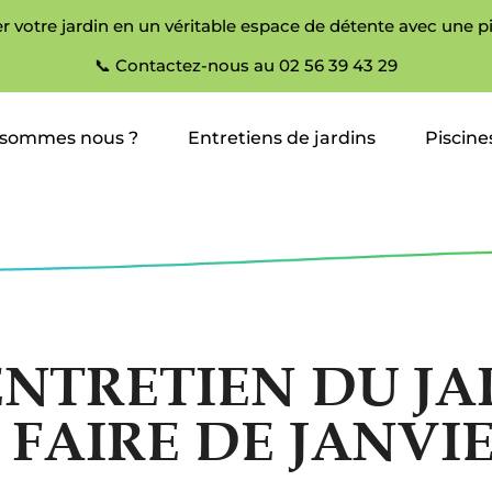
r votre jardin en un véritable espace de détente avec une p
📞 Contactez-nous au 02 56 39 43 29
 sommes nous ?
Entretiens de jardins
Piscine
ENTRETIEN DU JA
 FAIRE DE JANVI