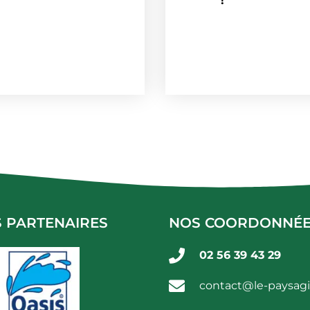
!
 PARTENAIRES
NOS COORDONNÉ
02 56 39 43 29
contact@le-paysagi