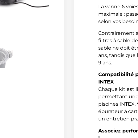
La vanne 6 voies
maximale : pass
selon vos besoins 
Contrairement a
filtres à sable 
sable ne doit êt
ans, tandis que l
9 ans.
Compatibilité p
INTEX
Chaque kit est l
permettant une i
piscines INTEX. 
épurateur à cart
un entretien pra
Associez perfo