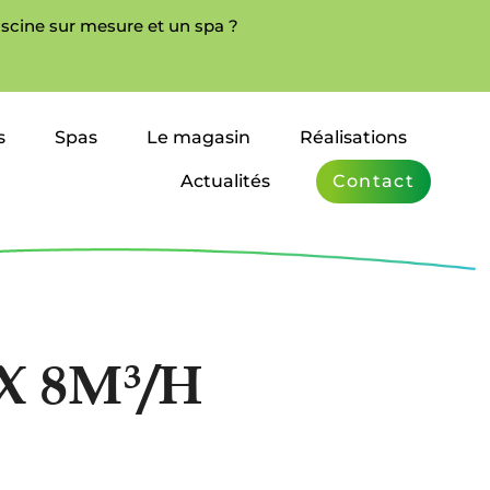
iscine sur mesure et un spa ?
s
Spas
Le magasin
Réalisations
Actualités
Contact
X 8M³/H