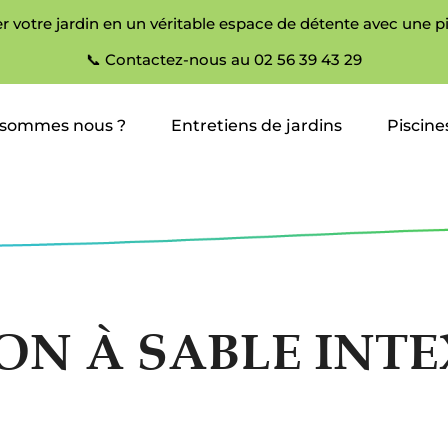
r votre jardin en un véritable espace de détente avec une p
📞 Contactez-nous au 02 56 39 43 29
 sommes nous ?
Entretiens de jardins
Piscine
ON À SABLE INTE